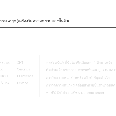
ess Gage (เครื่องวัดความหยาบของพื้นผิว)
Blogs
CHT
ทดสอบ QUV กี่ชั่วโมงจึงเทียบเท่า 1 ปีกลางแจ้ง
tle Joe
ac
Ceronas
เปิดตัวเครื่องเร่งสภาวะอากาศซีนอน Q-SUN Xe-
gosha
Euroceras
การวัดความหนาสารเคลือบผิวสำคัญอย่างไร
J.Unkel
Levaco
การวัดความหนาผิวเคลือบสำหรับชิ้นส่วนรถยนต์
ฟองดีมีชัยไปกว่าครึ่ง! SITA Foam Tester