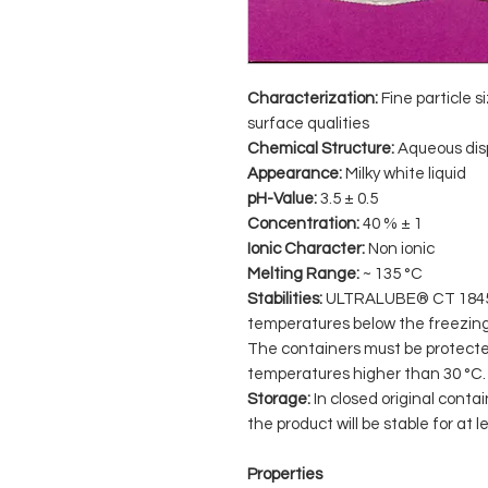
Characterization:
Fine particle s
surface qualities
Chemical Structure:
Aqueous dis
Appearance:
Milky white liquid
pH-Value:
3.5 ± 0.5
Concentration:
40 % ± 1
Ionic Character:
Non ionic
Melting Range:
~ 135 °C
Stabilities:
ULTRALUBE® CT 1845 is 
temperatures below the freezing 
The containers must be protecte
temperatures higher than 30 °C.
Storage:
In closed original conta
the product will be stable for at 
Properties