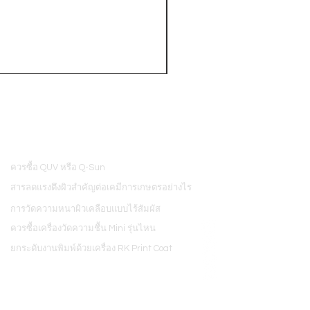
PosiTector® DPM L+ (อุปกรณ์บ
ควรซื้อ QUV หรือ Q-Sun
8
สารลดแรงตึงผิวสำคัญต่อเคมีการเกษตรอย่างไร
การวัดความหนาผิวเคลือบแบบไร้สัมผัส
ควรซื้อเครื่องวัดความชื้น Mini รุ่นไหน
ยกระดับงานพิมพ์ด้วยเครื่อง RK Print Coat