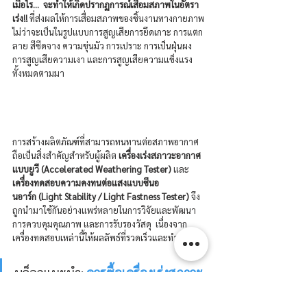
เมื่อไร...  จะทำให้เกิดปรากฏการณ์เสื่อมสภาพในอัตรา
เร่ง!! 
ที่ส่งผลให้การเสื่อมสภาพของชิ้นงานทางกายภาพ 
ไม่ว่าจะเป็นในรูปแบบการสูญเสียการยึดเกาะ การแตก
ลาย สีซีดจาง ความขุ่นมัว การเปราะ การเป็นฝุ่นผง 
การสูญเสียความเงา และการสูญเสียความแข็งแรง
ทั้งหมดตามมา
การสร้างผลิตภัณฑ์ที่สามารถทนทานต่อสภาพอากาศ
ถือเป็นสิ่งสำคัญสำหรับผู้ผลิต 
เครื่องเร่งสภาวะอากาศ
แบบยูวี (Accelerated Weathering Tester)
 และ
เครื่อง
ทดสอบความคงทนต่อแสงแบบซีนอ
นอาร์ก
 (Light Stability / Light Fastness Tester)
 จึง
ถูกนำมาใช้กันอย่างแพร่หลายในการวิจัยและพัฒนา 
การควบคุมคุณภาพ และการรับรองวัสดุ  เนื่องจาก
เครื่องทดสอบเหล่านี้ให้ผลลัพธ์ที่รวดเร็วและทำซ้ำได้
บล็อกแนะนำ: 
ควรซื้อเครื่องเร่งสภาวะ 
Q-SUN หรือ QUV ?