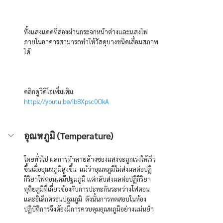
ทั้งแสงแดดที่ส่องผ่านกระจกหน้าต่างและแสงไฟ
ภายในอาคารสามารถทำให้วัสดุบางชนิดเสื่อมสภาพ
ได้
คลิกดูวิดีโอเพิ่มเติม: 
https://youtu.be/ib8Xpsc0OkA
อุณหภูมิ (Temperature)
โดยทั่วไป ผลการทำลายล้างของแสงจะถูกเร่งให้เร็ว
ขึ้นเมื่ออุณหภูมิสูงขึ้น  แม้ว่าอุณหภูมิไม่ส่งผลต่อปฏิ
กิริยาโฟตอนเคมีปฐมภูมิ แต่กลับส่งผลต่อปฏิกิริยา
ทุติยภูมิที่เกี่ยวข้องกับการปะทะกันระหว่างโฟตอน
และอิเล็กตรอนปฐมภูมิ  ดังนั้นการทดสอบในห้อง
ปฏิบัติการจึงต้องมีการควบคุมอุณหภูมิอย่างแม่นยำ