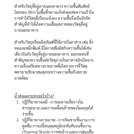
สำหรับวัตถุที่อยู่ภายนอกอาคาร ความชื้นสัมพัทธ์
โดยรอบ (RH) ในพื้นที่กลางแจ้งส่งผลต่อความเร็วใน
การทำให้วัสดุที่เปียกแห้งลง ความชื้นจึงเป็นปัจจัย
สำคัญที่ทำให้เกิดความเสื่อมสภาพของวัสดุที่อยู่
ภายนอกอาคาร   
สำหรับวัตถุหรือผลิตภัณฑ์ที่ใช้ภายในอาคาร เช่น สิ่ง
ทอและหมึกพิมพ์ มีโอกาสสัมผัสกับความชื้นได้เช่น
เดียวกันกับวัตถุที่อยู่ภายนอกอาคาร  ผลกระทบที่
สำคัญของความชื้นต่อวัสดุภายในอาคารมักเกิดจาก
ความตึงเครียดทางกายภาพที่เกิดจากการที่วัสดุ
พยายามรักษาสมดุลระหว่างความชื้นกับสภาพ
แวดล้อม  
น้ำส่งผลกระทบอะไรบ้าง?
ปฎิกิริยาทางเคมี - การละลายเจือจางใน
สารละลาย และการเคลื่อนย้ายของโมเลกุลได้
ง่ายขึ้น
ปฏิกิริยาทางกายภาพ - การกัดเซาะชิ้นงาน การ
ดูดซึม การเปลี่ยนอุณหภูมิกะทันหันบนชิ้นงาน 
(Thermal Shock) การชะล้าง และการสูญเสีย