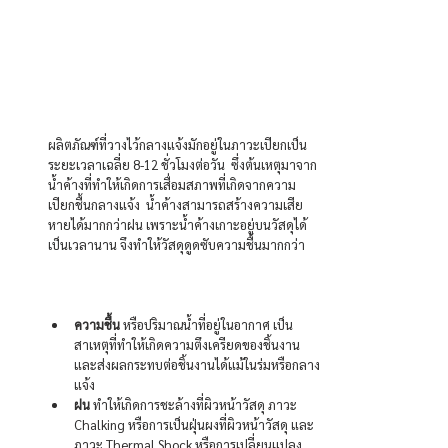
ผลิตภัณฑ์ที่วางไว้กลางแจ้งมักอยู่ในภาวะเปียกเป็น
ระยะเวลาเฉลี่ย 8-12 ชั่วโมงต่อวัน  ซึ่งต้นเหตุมาจาก
น้ำค้างที่ทำให้เกิดการเสื่อมสภาพที่เกิดจากความ
เปียกชื้นกลางแจ้ง  น้ำค้างสามารถสร้างความเสีย
หายได้มากกว่าฝน เพราะน้ำค้างเกาะอยู่บนวัสดุได้
เป็นเวลานาน จึงทำให้วัสดุดูดซับความชื้นมากกว่า
ความชื้น
 หรือปริมาณน้ำที่อยู่ในอากาศ เป็น
สาเหตุที่ทำให้เกิดความตึงเครียดของชิ้นงาน 
และส่งผลกระทบต่อชิ้นงานได้แม้ในร่มหรือกลาง
แจ้ง
ฝน
 ทำให้เกิดการชะล้างที่ผิวหน้าวัสดุ ภาวะ 
Chalking หรือการเป็นฝุ่นผงที่ผิวหน้าวัสดุ และ
ภาวะ Thermal Shock หรือการเปลี่ยนแปลง