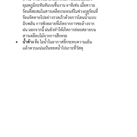
อุณหภูมิกะทันหันบนชิ้นงาน อาทิเช่น เมื่อความ
ร้อนที่สะสมในสารเคลือบรถยนต์ในช่วงฤดูร้อนที่
ร้อนจัดหายไปอย่างรวดเร็วด้วยการโดนน้ำแบบ
ฉับพลัน การพังทลายที่เกิดจากการชะล้างจาก
ฝน นอกจากนี้ ฝนยังทำให้เกิดการย่อยสลายบน
สารเคลือบไม้จากการสึกหรอ
น้ำค้าง
 คือ ไอน้ำในอากาศที่กระทบความเย็น
แล้วควบแน่นเป็นหยดน้ำไปเกาะที่วัสดุ