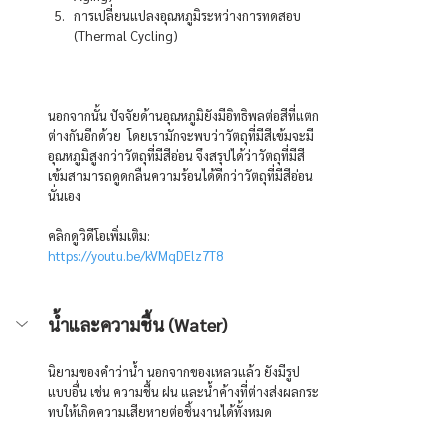
การเปลี่ยนแปลงอุณหภูมิระหว่างการทดสอบ 
(Thermal Cycling)
นอกจากนั้น ปัจจัยด้านอุณหภูมิยังมีอิทธิพลต่อสีที่แตก
ต่างกันอีกด้วย  โดยเรามักจะพบว่าวัตถุที่มีสีเข้มจะมี
อุณหภูมิสูงกว่าวัตถุที่มีสีอ่อน จึงสรุปได้ว่าวัตถุที่มีสี
เข้มสามารถดูดกลืนความร้อนได้ดีกว่าวัตถุที่มีสีอ่อน
นั่นเอง
คลิกดูวิดีโอเพิ่มเติม: 
https://youtu.be/kVMqDElz7T8
น้ำและความชื้น (Water)
นิยามของคำว่าน้ำ นอกจากของเหลวแล้ว ยังมีรูป
แบบอื่น เช่น ความชื้น ฝน และน้ำค้างที่ต่างส่งผลกระ
ทบให้เกิดความเสียหายต่อชิ้นงานได้ทั้งหมด