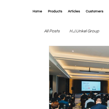
Home
Products
Articles
Customers
All Posts
H.J.Unkel Group
R.D.Specialties
RK Print