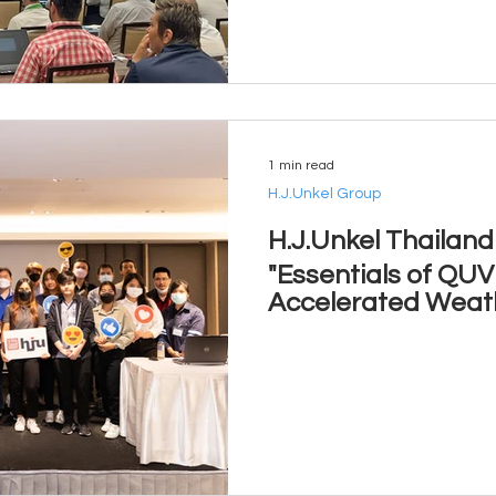
1 min read
H.J.Unkel Group
H.J.Unkel Thailan
"Essentials of QUV
Accelerated Weath
2023