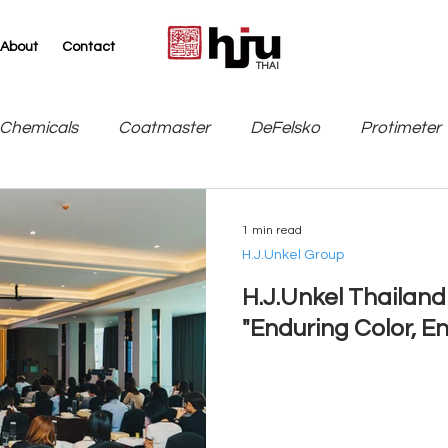
About
Contact
THAI
Chemicals
Coatmaster
DeFelsko
Protimeter
SITA
TQC Sheen / Industrial Physics
Leneta
1 min read
H.J.Unkel Group
H.J.Unkel Thailan
"Enduring Color, E