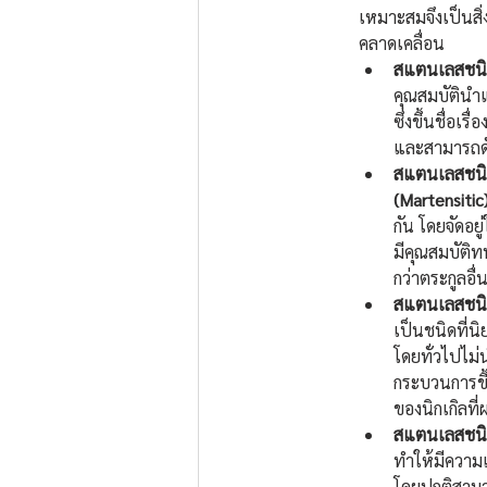
เหมาะสมจึงเป็นสิ่
คลาดเคลื่อน
สแตนเลสชนิดเ
คุณสมบัตินำแม
ซึ่งขึ้นชื่อเ
และสามารถดั
สแตนเลสชนิด
(Martensitic
กัน โดยจัดอย
มีคุณสมบัติ
กว่าตระกูลอื่
สแตนเลสชนิด
เป็นชนิดที่น
โดยทั่วไปไม่
กระบวนการขึ
ของนิกเกิลที่
สแตนเลสชนิด
ทำให้มีความ
โดยปกติสามา