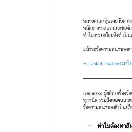
หลายคนคงคุ้นเคยกับความ
หลักมาจากสแตนเลสแต่ละช
ทำไมการเคลือบจึงจำเป็น
แล้วจะวัดความหนาของสา
H.J.Unkel Thailand มาไขข
DeFelsko ผู้ผลิตเครื่อ
ทุกชนิด รวมถึงสแตนเลสสต
วัดความหนาของสีเป็นเรื่องท
ทำไมต้องทาสี