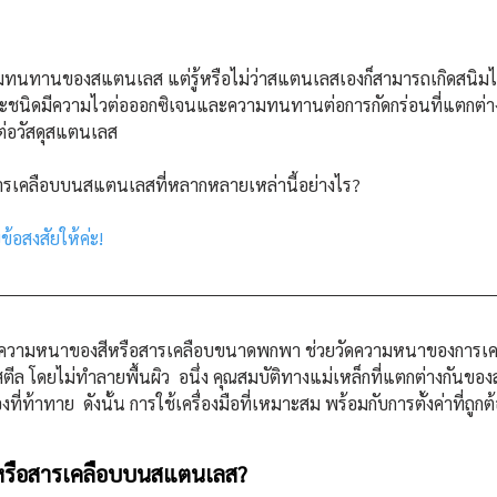
ทนทานของสแตนเลส แต่รู้หรือไม่ว่าสแตนเลสเองก็สามารถเกิดสนิมได้
นิดมีความไวต่อออกซิเจนและความทนทานต่อการกัดกร่อนที่แตกต่างกัน
ต่อวัสดุสแตนเลส
รเคลือบบนสแตนเลสที่หลากหลายเหล่านี้อย่างไร?
้อสงสัยให้ค่ะ!
งวัดความหนาของสีหรือสารเคลือบขนาดพกพา ช่วยวัดความหนาของการเค
ีล โดยไม่ทำลายพื้นผิว  อนึ่ง คุณสมบัติทางแม่เหล็กที่แตกต่างกัน
ี่ท้าทาย  ดังนั้น การใช้เครื่องมือที่เหมาะสม พร้อมกับการตั้งค่าที่ถูกต้
หรือสารเคลือบบนสแตนเลส?