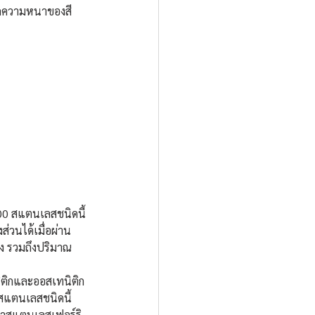
รวัดความหนาของสี
900 สแตนเลสชนิดนี้
่วนได้เมื่อผ่าน
อง รวมถึงปริมาณ
ติกและออสเทนิติก 
สแตนเลสชนิดนี้
่าสแตนเลสเฟอร์ริ