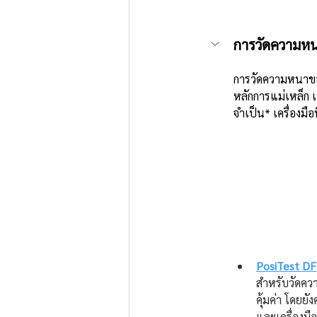
การวัดความห
การวัดความหนาของ
หลักการแม่เหล็ก เ
จำเป็น* เครื่องมือ
PosiTest D
สำหรับวัดควา
คุ้มค่า โดยย
และเครื่องม