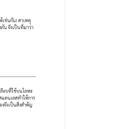
เช่นกัน! สาเหตุ
 จึงเป็นที่มาว่า
ลือบที่ใช้บนโลหะ
ของสแตนเลสทำให้การ
องจึงเป็นสิ่งสำคัญ