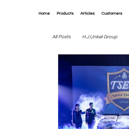
Home
Products
Articles
Customers
All Posts
H.J.Unkel Group
R.D.Specialties
RK Print