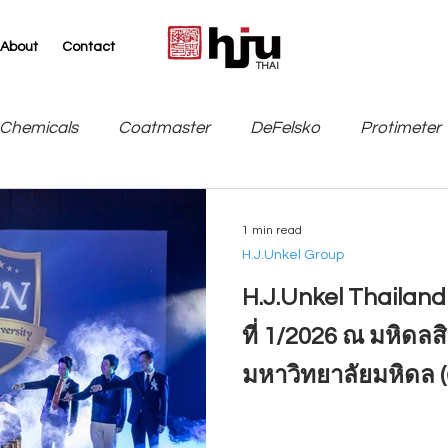
About
Contact
THAI
Chemicals
Coatmaster
DeFelsko
Protimeter
SITA
TQC Sheen / Industrial Physics
Leneta
1 min read
H.J.Unkel Group
H.J.Unkel Thailand 
ที่ 1/2026 ณ มหิดล
มหาวิทยาลัยมหิดล 