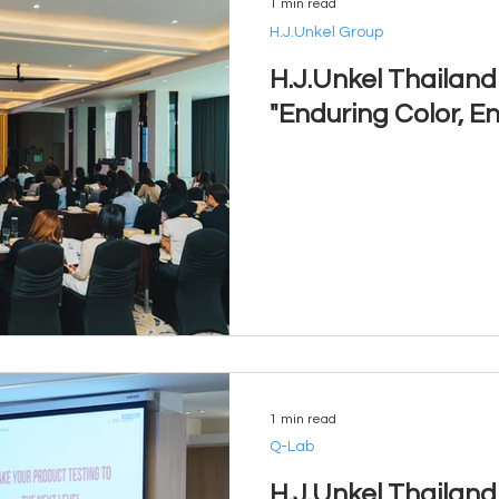
1 min read
H.J.Unkel Group
H.J.Unkel Thailan
"Enduring Color, E
1 min read
Q-Lab
H.J.Unkel Thailan