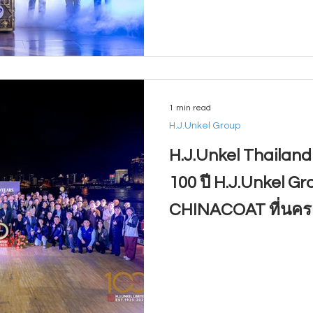
1 min read
H.J.Unkel Group
H.J.Unkel Thailan
100 ปี H.J.Unkel G
CHINACOAT ที่นครเซ