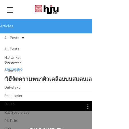
THAI
Articles
All Posts
All Posts
H.J.Unkel
Group
2 min read
DeFelsko
Chemicals
วิธีวัดความหนาผิวเคลือบบนสแตนเลส
Coatmaster
DeFelsko
Protimeter
Q-Lab
R.D.Specialties
RK Print