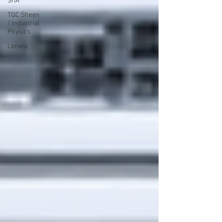
SITA
TQC Sheen
/ Industrial
Physics
Leneta