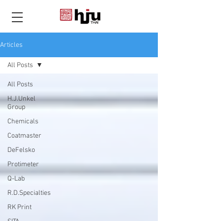
THAI
Articles
All Posts
All Posts
H.J.Unkel
Group
Chemicals
Coatmaster
DeFelsko
Protimeter
Q-Lab
R.D.Specialties
RK Print