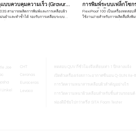
ดุแบบควบคุมความเร็ว (Gravure
การพิมพ์ระบบเฟล็กโซกรา
o / Bar Coater)
อัลตราไวโอเลต
K303S สามารถผลิตการพิมพ์และการเคลือบผิว
FlexiProof 100 เป็นเครื่องทดสอบที
แม่นยำและทำซ้ำได้ รองรับการเคลือบระบบ
ใช้งานง่ายสำหรับการผลิตสื่อสิ่งพิ
์ เฟล็กโซ และแท่งปาดสี รวมถึงการเคลือบแบบ
ละลาย หรือหมึกพิมพ์เฟล็กโซกราฟี UV เครื่องทด
โดยสามารถสลับเปลี่ยนหัวเคลือบได้อย่าง
จำเป็นสำหรับผู้ที่เกี่ยวข้องกับกา
พิมพ์เฟล็กโซ เหมาะอย่างยิ่งสำหรั
สสำหรับการควบคุม Visit to find more
ควบคุมคุณภาพการพิมพ์เพื่อตรวจ
kel-thailand.com Inquiry/Quotation
หมึกและวัสดุพิมพ์ให้มีความสอดคล
 equip@hjunkel-thailand.com
นำเสนอ ความสามารถในการพิมพ์ขอ
Blogs
รวมถึงผลิตภัณฑ์และความเป็นไปได
และข้อมูลการจับคู่สีด้วยคอมพิวเตอร์ Visit to 
more www.hjunkel-thailand.com 
CHT
ทดสอบ QUV กี่ชั่วโมงจึงเทียบเท่า 1 ปีกลางแจ้ง
tle Joe
Request: equip@hjunkel-thaila
ac
Ceronas
เปิดตัวเครื่องเร่งสภาวะอากาศซีนอน Q-SUN Xe-
gosha
Euroceras
การวัดความหนาสารเคลือบผิวสำคัญอย่างไร
J.Unkel
Levaco
การวัดความหนาผิวเคลือบสำหรับชิ้นส่วนรถยนต์
ฟองดีมีชัยไปกว่าครึ่ง! SITA Foam Tester