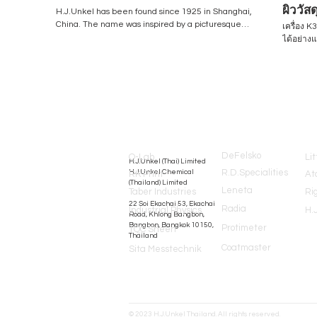
ผิววัส
H.J.Unkel has been found since 1925 in Shanghai,
/ Flex
China. The name was inspired by a picturesque
เครื่อง 
city of Germany / a birthplace of the founder,
ได้อย่าง
Unkel am Rhine. The business has been steadily
กราเวียร
growing and now there are 14 offices in Southeast
ลามิเนต 
Asia including our office in Thailand. Thailand
ง่ายดาย เครื่องได้รับการออกแบบใหม่ในปี 2022 โดย
branch has been established in 1976 under the
มีหน้าจอสัมผั
name "Helmut & Associated Limited" and then
www.hjun
now changed the name to: H.J.Unkel (Thai)
Request:
Brands
Limited - Testing Equipment H.J.Unkel Chemical
(Thailand) Limited - Chemical Raw Materials ​ We
are closely connected with leading professional
DeFelsko
Q-Lab
Lit
H.J.Unkel (Thai) Limited
technology in Europe and America, and have rich
R.D.Specialities
H.J.Unkel Chemical
RK Print
At
experience in testing instruments and water-
(Thailand) Limited
based chemical raw materials. We introduce the
Leneta
Taber Industries
Ri
world's best equipment and chemical raw
​22 Soi Ekachai 53, Ekachai
Radia
Industrial Physics
H.
materials, and provide professional services to
Road, Khlong Bangbon,
Bangbon, Bangkok 10150,
Protimeter
users. We are committed to becoming experts in
TQC Sheen
Thailand
the industry to meet the diverse requirements of
Coatmaster
Sita Messtechnik
our customers. Testing Equipment: equip@hjunkel-
thailand.com Chemical Raw Materials:
chem@hjunkel-thailand.com https://www.hjunkel-
thailand.com/​ Line Official: @hjunkelth Tel: 02-
8980411 - 4 LinkedIn:
© 2023 H.J.Unkel Thailand. All rights reserved.