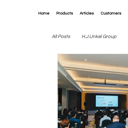
Home
Products
Articles
Customers
All Posts
H.J.Unkel Group
R.D.Specialties
RK Print