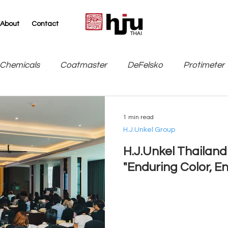
About
Contact
THAI
Chemicals
Coatmaster
DeFelsko
Protimeter
SITA
TQC Sheen / Industrial Physics
Leneta
1 min read
H.J.Unkel Group
H.J.Unkel Thailan
"Enduring Color, E