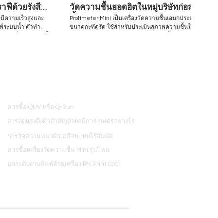
ฟีด้วยรังสี
วัดความชื้นยอดฮิตในหมู่บริษัทก่อสร้าง
ชั้นนำ
่มีความเร็วสูงและ
Protimeter Mini เป็นเครื่องวัดความชื้นเอนกประสงค์
มพ์ระบบน้ำ ตัวทำ
ขนาดกะทัดรัด ใช้สำหรับประเมินสภาพความชื้นใน
สอบนี้
อาคาร มีคุณสมบัติในการประเมินความชื้นอย่าง
รผลิตและการใช้หมึก
รวดเร็วบนวัสดุก่อสร้างหลายประเภท ทั้งไม้ อิฐก่อ ผนัง
บการทดสอบเพื่อ
แห้ง ปูนปลาสเตอร์ และคอนกรีต โดยประเมินจากเข็ม
สอบประสิทธิภาพของ
วัดขนาดเล็ก2ชิ้น ทำให้ประเมินพื้นผิวได้โดยแทบไม่มี
้องกัน ตัวอย่างงาน
ร่องรอยเหลืออยู่ Visit to find more www.hjunkel-
งวัสดุพิมพ์ R&D
thailand.com Inquiry/Quotation Request:
้ในเชิงพาณิชย์
equip@hjunkel-thailand.com
find
Inquiry/Quotation
ควรซื้อ QUV หรือ Q-Sun
nd.com
8
สารลดแรงตึงผิวสำคัญต่อเคมีการเกษตรอย่างไร
การวัดความหนาผิวเคลือบแบบไร้สัมผัส
ควรซื้อเครื่องวัดความชื้น Mini รุ่นไหน
ยกระดับงานพิมพ์ด้วยเครื่อง RK Print Coat