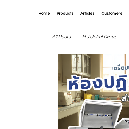
Home
Products
Articles
Customers
All Posts
H.J.Unkel Group
R.D.Specialties
RK Print