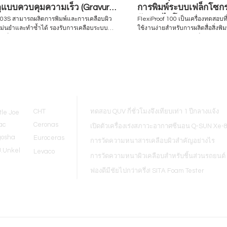
ดุแบบควบคุมความเร็ว (Gravure
การพิมพ์ระบบเฟล็กโซกรา
o / Bar Coater)
อัลตราไวโอเลต
K303S สามารถผลิตการพิมพ์และการเคลือบผิว
FlexiProof 100 เป็นเครื่องทดสอบที
แม่นยำและทำซ้ำได้ รองรับการเคลือบระบบ
ใช้งานง่ายสำหรับการผลิตสื่อสิ่งพิ
์ เฟล็กโซ และแท่งปาดสี รวมถึงการเคลือบแบบ
ละลาย หรือหมึกพิมพ์เฟล็กโซกราฟี UV เครื่องทด
โดยสามารถสลับเปลี่ยนหัวเคลือบได้อย่าง
จำเป็นสำหรับผู้ที่เกี่ยวข้องกับกา
พิมพ์เฟล็กโซ เหมาะอย่างยิ่งสำหรั
สสำหรับการควบคุม Visit to find more
ควบคุมคุณภาพการพิมพ์เพื่อตรวจ
kel-thailand.com Inquiry/Quotation
หมึกและวัสดุพิมพ์ให้มีความสอดคล
 equip@hjunkel-thailand.com
นำเสนอ ความสามารถในการพิมพ์ขอ
Blogs
รวมถึงผลิตภัณฑ์และความเป็นไปได
และข้อมูลการจับคู่สีด้วยคอมพิวเตอร์ Visit to 
more www.hjunkel-thailand.com 
CHT
ทดสอบ QUV กี่ชั่วโมงจึงเทียบเท่า 1 ปีกลางแจ้ง
tle Joe
Request: equip@hjunkel-thaila
ac
Ceronas
เปิดตัวเครื่องเร่งสภาวะอากาศซีนอน Q-SUN Xe-
gosha
Euroceras
การวัดความหนาสารเคลือบผิวสำคัญอย่างไร
J.Unkel
Levaco
การวัดความหนาผิวเคลือบสำหรับชิ้นส่วนรถยนต์
ฟองดีมีชัยไปกว่าครึ่ง! SITA Foam Tester