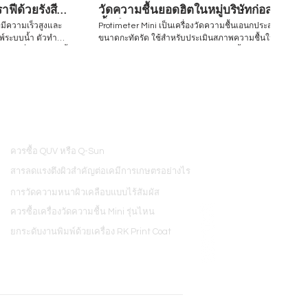
ฟีด้วยรังสี
วัดความชื้นยอดฮิตในหมู่บริษัทก่อสร้าง
ชั้นนำ
่มีความเร็วสูงและ
Protimeter Mini เป็นเครื่องวัดความชื้นเอนกประสงค์
มพ์ระบบน้ำ ตัวทำ
ขนาดกะทัดรัด ใช้สำหรับประเมินสภาพความชื้นใน
สอบนี้
อาคาร มีคุณสมบัติในการประเมินความชื้นอย่าง
รผลิตและการใช้หมึก
รวดเร็วบนวัสดุก่อสร้างหลายประเภท ทั้งไม้ อิฐก่อ ผนัง
บการทดสอบเพื่อ
แห้ง ปูนปลาสเตอร์ และคอนกรีต โดยประเมินจากเข็ม
สอบประสิทธิภาพของ
วัดขนาดเล็ก2ชิ้น ทำให้ประเมินพื้นผิวได้โดยแทบไม่มี
้องกัน ตัวอย่างงาน
ร่องรอยเหลืออยู่ Visit to find more www.hjunkel-
งวัสดุพิมพ์ R&D
thailand.com Inquiry/Quotation Request:
้ในเชิงพาณิชย์
equip@hjunkel-thailand.com
find
Inquiry/Quotation
ควรซื้อ QUV หรือ Q-Sun
nd.com
8
สารลดแรงตึงผิวสำคัญต่อเคมีการเกษตรอย่างไร
การวัดความหนาผิวเคลือบแบบไร้สัมผัส
ควรซื้อเครื่องวัดความชื้น Mini รุ่นไหน
ยกระดับงานพิมพ์ด้วยเครื่อง RK Print Coat