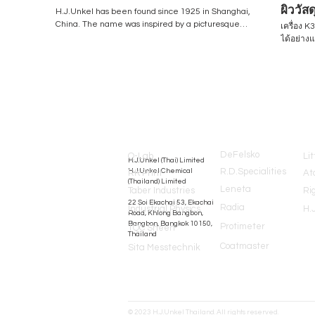
ผิววัส
H.J.Unkel has been found since 1925 in Shanghai,
/ Flex
China. The name was inspired by a picturesque
เครื่อง 
city of Germany / a birthplace of the founder,
ได้อย่าง
Unkel am Rhine. The business has been steadily
กราเวียร
growing and now there are 14 offices in Southeast
ลามิเนต 
Asia including our office in Thailand. Thailand
ง่ายดาย เครื่องได้รับการออกแบบใหม่ในปี 2022 โดย
branch has been established in 1976 under the
มีหน้าจอสัมผั
name "Helmut & Associated Limited" and then
www.hjun
now changed the name to: H.J.Unkel (Thai)
Request:
Brands
Limited - Testing Equipment H.J.Unkel Chemical
(Thailand) Limited - Chemical Raw Materials ​ We
are closely connected with leading professional
DeFelsko
Q-Lab
Lit
H.J.Unkel (Thai) Limited
technology in Europe and America, and have rich
R.D.Specialities
H.J.Unkel Chemical
RK Print
At
experience in testing instruments and water-
(Thailand) Limited
based chemical raw materials. We introduce the
Leneta
Taber Industries
Ri
world's best equipment and chemical raw
​22 Soi Ekachai 53, Ekachai
Radia
Industrial Physics
H.
materials, and provide professional services to
Road, Khlong Bangbon,
Bangbon, Bangkok 10150,
Protimeter
users. We are committed to becoming experts in
TQC Sheen
Thailand
the industry to meet the diverse requirements of
Coatmaster
Sita Messtechnik
our customers. Testing Equipment: equip@hjunkel-
thailand.com Chemical Raw Materials:
chem@hjunkel-thailand.com https://www.hjunkel-
thailand.com/​ Line Official: @hjunkelth Tel: 02-
8980411 - 4 LinkedIn:
© 2023 H.J.Unkel Thailand. All rights reserved.