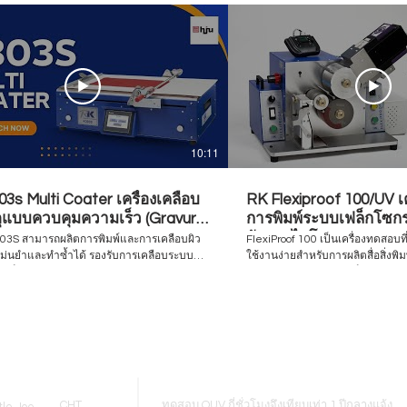
10:11
3s Multi Coater เครื่องเคลือบ
RK Flexiproof 100/UV เ
ดุแบบควบคุมความเร็ว (Gravure
การพิมพ์ระบบเฟล็กโซกรา
o / Bar Coater)
อัลตราไวโอเลต
K303S สามารถผลิตการพิมพ์และการเคลือบผิว
FlexiProof 100 เป็นเครื่องทดสอบที
แม่นยำและทำซ้ำได้ รองรับการเคลือบระบบ
ใช้งานง่ายสำหรับการผลิตสื่อสิ่งพิ
์ เฟล็กโซ และแท่งปาดสี รวมถึงการเคลือบแบบ
ละลาย หรือหมึกพิมพ์เฟล็กโซกราฟี UV เครื่องทด
โดยสามารถสลับเปลี่ยนหัวเคลือบได้อย่าง
จำเป็นสำหรับผู้ที่เกี่ยวข้องกับกา
พิมพ์เฟล็กโซ เหมาะอย่างยิ่งสำหรั
สสำหรับการควบคุม Visit to find more
ควบคุมคุณภาพการพิมพ์เพื่อตรวจ
kel-thailand.com Inquiry/Quotation
หมึกและวัสดุพิมพ์ให้มีความสอดคล
 equip@hjunkel-thailand.com
นำเสนอ ความสามารถในการพิมพ์ขอ
Blogs
รวมถึงผลิตภัณฑ์และความเป็นไปได
และข้อมูลการจับคู่สีด้วยคอมพิวเตอร์ Visit to 
more www.hjunkel-thailand.com 
CHT
ทดสอบ QUV กี่ชั่วโมงจึงเทียบเท่า 1 ปีกลางแจ้ง