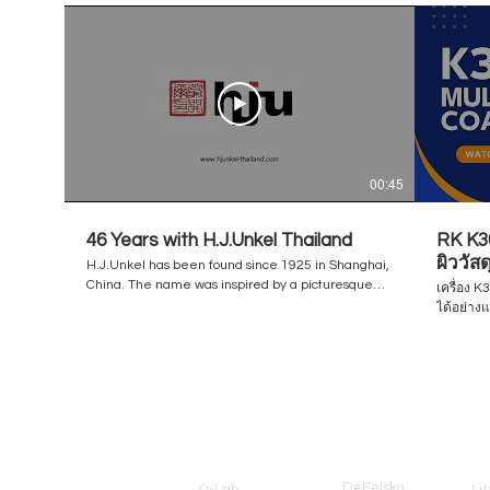
00:45
46 Years with H.J.Unkel Thailand
RK K30
ผิววัส
H.J.Unkel has been found since 1925 in Shanghai,
/ Flex
China. The name was inspired by a picturesque
เครื่อง 
city of Germany / a birthplace of the founder,
ได้อย่าง
Unkel am Rhine. The business has been steadily
กราเวียร
growing and now there are 14 offices in Southeast
ลามิเนต 
Asia including our office in Thailand. Thailand
ง่ายดาย เครื่องได้รับการออกแบบใหม่ในปี 2022 โดย
branch has been established in 1976 under the
มีหน้าจอสัมผั
name "Helmut & Associated Limited" and then
www.hjun
now changed the name to: H.J.Unkel (Thai)
Request:
Brands
Limited - Testing Equipment H.J.Unkel Chemical
(Thailand) Limited - Chemical Raw Materials ​ We
are closely connected with leading professional
DeFelsko