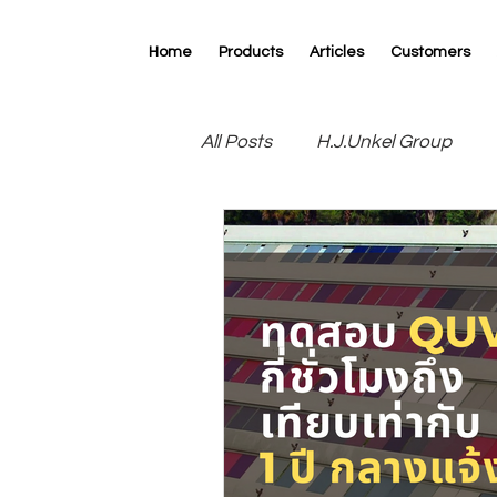
Home
Products
Articles
Customers
All Posts
H.J.Unkel Group
R.D.Specialties
RK Print