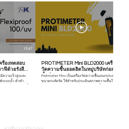
15:47
07:28
ครื่องทดสอบ
PROTIMETER Mini BLD2000 เครื่อง
ฟีด้วยรังสี
วัดความชื้นยอดฮิตในหมู่บริษัทก่อสร้าง
ชั้นนำ
่มีความเร็วสูงและ
Protimeter Mini เป็นเครื่องวัดความชื้นเอนกประสงค์
มพ์ระบบน้ำ ตัวทำ
ขนาดกะทัดรัด ใช้สำหรับประเมินสภาพความชื้นใน
สอบนี้
อาคาร มีคุณสมบัติในการประเมินความชื้นอย่าง
รผลิตและการใช้หมึก
รวดเร็วบนวัสดุก่อสร้างหลายประเภท ทั้งไม้ อิฐก่อ ผนัง
บการทดสอบเพื่อ
แห้ง ปูนปลาสเตอร์ และคอนกรีต โดยประเมินจากเข็ม
สอบประสิทธิภาพของ
วัดขนาดเล็ก2ชิ้น ทำให้ประเมินพื้นผิวได้โดยแทบไม่มี
้องกัน ตัวอย่างงาน
ร่องรอยเหลืออยู่ Visit to find more www.hjunkel-
งวัสดุพิมพ์ R&D
thailand.com Inquiry/Quotation Request:
้ในเชิงพาณิชย์
equip@hjunkel-thailand.com
find
Inquiry/Quotation
ควรซื้อ QUV หรือ Q-Sun