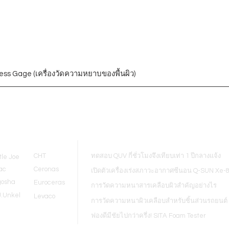
ess Gage (เครื่องวัดความหยาบของพื้นผิว)
Blogs
CHT
ทดสอบ QUV กี่ชั่วโมงจึงเทียบเท่า 1 ปีกลางแจ้ง
tle Joe
ac
Ceronas
เปิดตัวเครื่องเร่งสภาวะอากาศซีนอน Q-SUN Xe-
gosha
Euroceras
การวัดความหนาสารเคลือบผิวสำคัญอย่างไร
J.Unkel
Levaco
การวัดความหนาผิวเคลือบสำหรับชิ้นส่วนรถยนต์
ฟองดีมีชัยไปกว่าครึ่ง! SITA Foam Tester