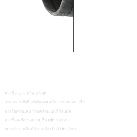
PosiTector® DPM L+ (อุปกรณ์บ
ควรซื้อ QUV หรือ Q-Sun
8
สารลดแรงตึงผิวสำคัญต่อเคมีการเกษตรอย่างไร
การวัดความหนาผิวเคลือบแบบไร้สัมผัส
ควรซื้อเครื่องวัดความชื้น Mini รุ่นไหน
ยกระดับงานพิมพ์ด้วยเครื่อง RK Print Coat