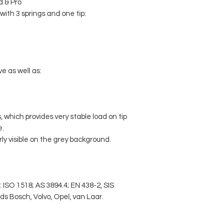
d & Pro
with 3 springs and one tip:
e as well as:
 which provides very stable load on tip
e.
ly visible on the grey background.
 ISO 1518; AS 3894.4; EN 438-2, SIS
s Bosch, Volvo, Opel, van Laar.