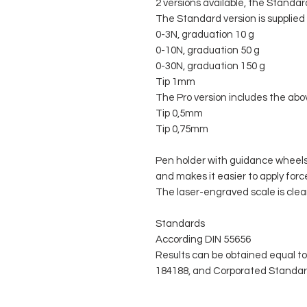
2 versions available, the Standar
The Standard version is supplied 
0-3N, graduation 10 g
0-10N, graduation 50 g
0-30N, graduation 150 g
Tip 1mm
The Pro version includes the abov
Tip 0,5mm
Tip 0,75mm
Pen holder with guidance wheels,
and makes it easier to apply forc
The laser-engraved scale is clear
Standards
According DIN 55656
Results can be obtained equal to:
184188, and Corporated Standard