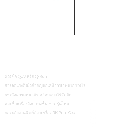
PosiTector® DPM L+ (อุปกรณ์บ
ควรซื้อ QUV หรือ Q-Sun
8
สารลดแรงตึงผิวสำคัญต่อเคมีการเกษตรอย่างไร
การวัดความหนาผิวเคลือบแบบไร้สัมผัส
ควรซื้อเครื่องวัดความชื้น Mini รุ่นไหน
ยกระดับงานพิมพ์ด้วยเครื่อง RK Print Coat