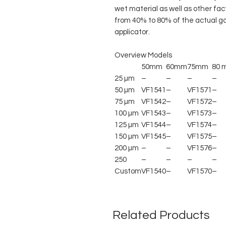
wet material as well as other fac
from 40% to 80% of the actual ga
applicator.
Overview Models
50mm
60mm
75mm
80 
25 µm
–
–
–
–
50 µm
VF1541
–
VF1571
–
75 µm
VF1542
–
VF1572
–
100 µm
VF1543
–
VF1573
–
125 µm
VF1544
–
VF1574
–
150 µm
VF1545
–
VF1575
–
200 µm
–
–
VF1576
–
250
–
–
–
–
Custom
VF1540
–
VF1570
–
Related Products