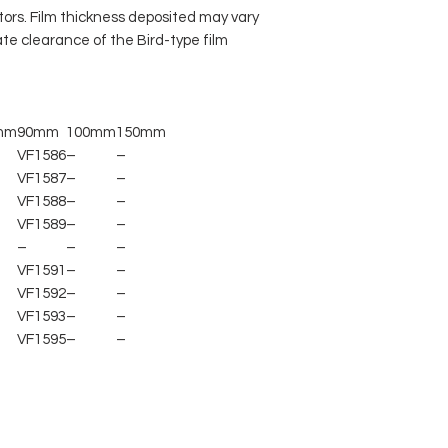
tors. Film thickness deposited may vary
te clearance of the Bird-type film
mm
90mm
100mm
150mm
VF1586
–
–
VF1587
–
–
VF1588
–
–
VF1589
–
–
–
–
–
VF1591
–
–
VF1592
–
–
VF1593
–
–
VF1595
–
–