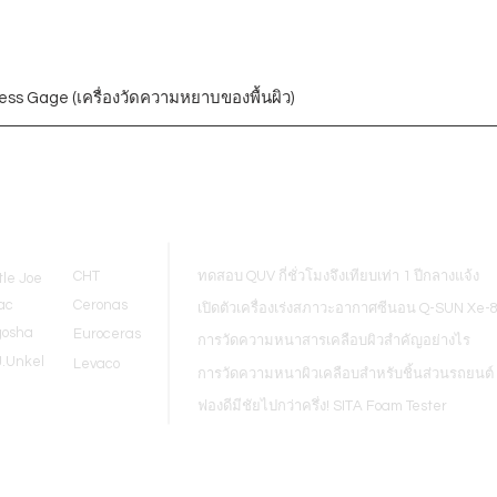
ess Gage (เครื่องวัดความหยาบของพื้นผิว)
Blogs
CHT
ทดสอบ QUV กี่ชั่วโมงจึงเทียบเท่า 1 ปีกลางแจ้ง
tle Joe
ac
Ceronas
เปิดตัวเครื่องเร่งสภาวะอากาศซีนอน Q-SUN Xe-
gosha
Euroceras
การวัดความหนาสารเคลือบผิวสำคัญอย่างไร
J.Unkel
Levaco
การวัดความหนาผิวเคลือบสำหรับชิ้นส่วนรถยนต์
ฟองดีมีชัยไปกว่าครึ่ง! SITA Foam Tester