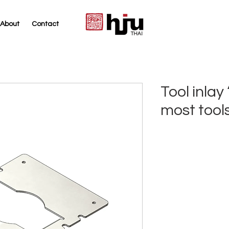
About
Contact
THAI
Tool inlay 
most tool