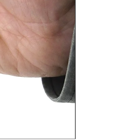
PosiTector® DPM L+ (อุปกรณ์บ