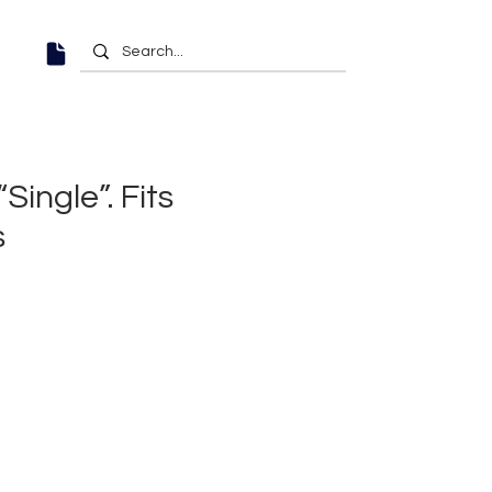
“Single”. Fits
s