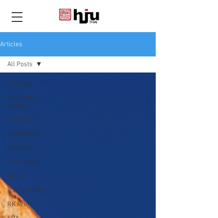
THAI
Articles
All Posts
All Posts
H.J.Unkel
Group
Chemicals
Coatmaster
DeFelsko
Protimeter
Q-Lab
R.D.Specialties
RK Print