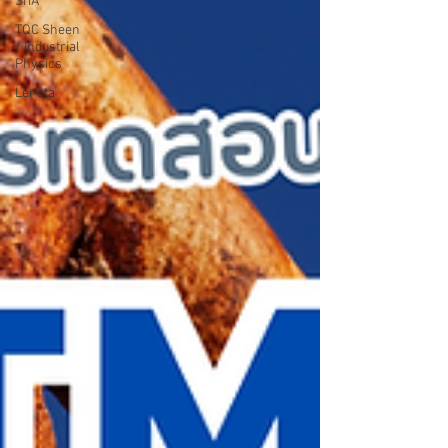
SITA
TQC Sheen
/ Industrial
Physics
Leneta