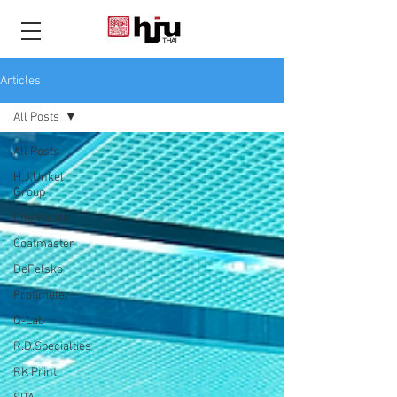
THAI
Articles
All Posts
All Posts
H.J.Unkel
Group
Chemicals
Coatmaster
DeFelsko
Protimeter
Q-Lab
R.D.Specialties
RK Print