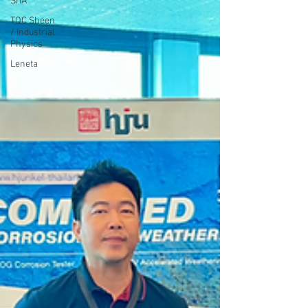
SITA
TQC Sheen
/ Industrial
Physics
Leneta