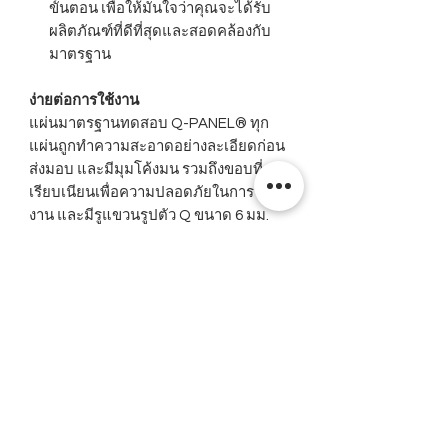
ขั้นตอน เพื่อให้มั่นใจว่าคุณจะได้รับ
ผลิตภัณฑ์ที่ดีที่สุดและสอดคล้องกับ
มาตรฐาน
ง่ายต่อการใช้งาน
แผ่นมาตรฐานทดสอบ Q-PANEL® ทุก
แผ่นถูกทำความสะอาดอย่างละเอียดก่อน
ส่งมอบ และมีมุมโค้งมน รวมถึงขอบที่
เรียบเนียนเพื่อความปลอดภัยในการใช้
งาน และมีรูแขวนรูปตัว Q ขนาด 6 มม.
เป็นเอกลักษณ์เฉพาะของ Q-PANEL® ซึ่ง
เป็นสัญลักษณ์บ่งบอกถึงคุณภาพและ
มาตรฐาน
ประหยัดคุ้มค่า
แผ่นมาตรฐานทดสอบ Q-PANEL® มี
ราคาที่คุ้มค่าเมื่อเทียบกับคุณภาพ
เนื่องจาก Q-Lab ผลิตมาตรฐานทดสอบ
ในปริมาณมาก การใช้แผ่นมาตรฐาน
ทดสอบ Q-PANEL® นี้จะช่วยให้บุคลากร