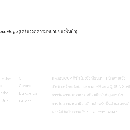
ess Gage (เครื่องวัดความหยาบของพื้นผิว)
Blogs
CHT
ทดสอบ QUV กี่ชั่วโมงจึงเทียบเท่า 1 ปีกลางแจ้ง
tle Joe
ac
Ceronas
เปิดตัวเครื่องเร่งสภาวะอากาศซีนอน Q-SUN Xe-
gosha
Euroceras
การวัดความหนาสารเคลือบผิวสำคัญอย่างไร
J.Unkel
Levaco
การวัดความหนาผิวเคลือบสำหรับชิ้นส่วนรถยนต์
ฟองดีมีชัยไปกว่าครึ่ง! SITA Foam Tester