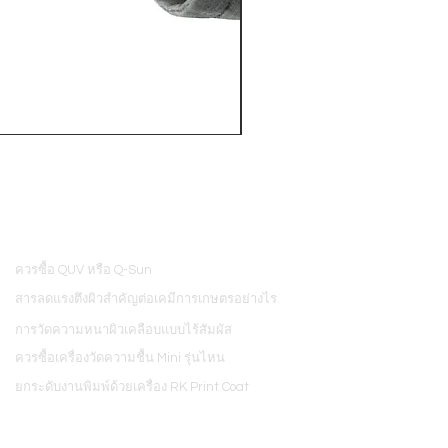
PosiTector® DPM L+ (อุปกรณ์บ
ควรซื้อ QUV หรือ Q-Sun
8
สารลดแรงตึงผิวสำคัญต่อเคมีการเกษตรอย่างไร
การวัดความหนาผิวเคลือบแบบไร้สัมผัส
ควรซื้อเครื่องวัดความชื้น Mini รุ่นไหน
ยกระดับงานพิมพ์ด้วยเครื่อง RK Print Coat