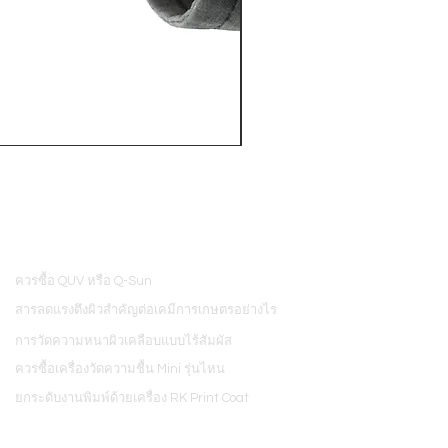
PosiTector® DPM L+ (อุปกรณ์บ
ควรซื้อ QUV หรือ Q-Sun
8
สารลดแรงตึงผิวสำคัญต่อเคมีการเกษตรอย่างไร
การวัดความหนาผิวเคลือบแบบไร้สัมผัส
ควรซื้อเครื่องวัดความชื้น Mini รุ่นไหน
ยกระดับงานพิมพ์ด้วยเครื่อง RK Print Coat