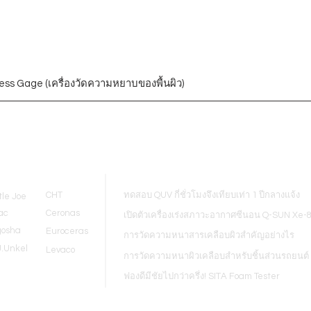
ess Gage (เครื่องวัดความหยาบของพื้นผิว)
Blogs
CHT
ทดสอบ QUV กี่ชั่วโมงจึงเทียบเท่า 1 ปีกลางแจ้ง
tle Joe
ac
Ceronas
เปิดตัวเครื่องเร่งสภาวะอากาศซีนอน Q-SUN Xe-
gosha
Euroceras
การวัดความหนาสารเคลือบผิวสำคัญอย่างไร
J.Unkel
Levaco
การวัดความหนาผิวเคลือบสำหรับชิ้นส่วนรถยนต์
ฟองดีมีชัยไปกว่าครึ่ง! SITA Foam Tester