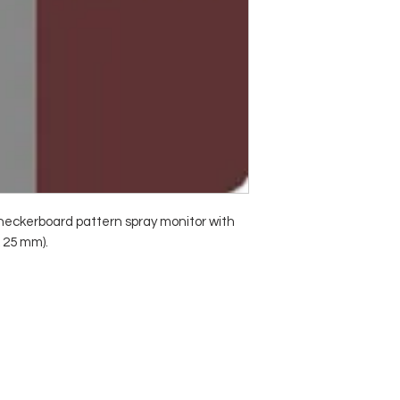
heckerboard pattern spray monitor with
x 25 mm).