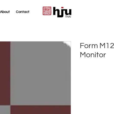
About
Contact
THAI
Form M12
Monitor