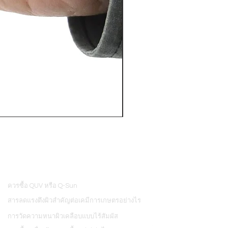
PosiTector® DPM L+ (อุปกรณ์บ
ควรซื้อ QUV หรือ Q-Sun
8
สารลดแรงตึงผิวสำคัญต่อเคมีการเกษตรอย่างไร
การวัดความหนาผิวเคลือบแบบไร้สัมผัส