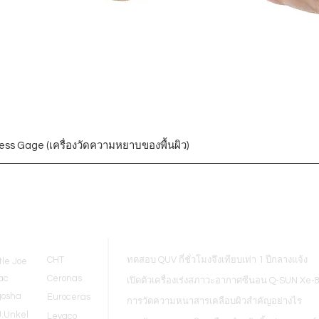
ess Gage (เครื่องวัดความหยาบของพื้นผิว)
Blogs
CHT
ทดสอบ QUV กี่ชั่วโมงจึงเทียบเท่า 1 ปีกลางแจ้ง
tle Joe
ac
Ceronas
เปิดตัวเครื่องเร่งสภาวะอากาศซีนอน Q-SUN Xe-
gosha
Euroceras
การวัดความหนาสารเคลือบผิวสำคัญอย่างไร
J.Unkel
Levaco