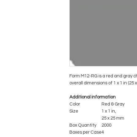
Form M12-RG is a red and gray c
overall dimensions of 1 x 1 in (25 
Additional information
Color
Red & Gray
Size
1 x 1 in,
25 x 25 mm
Box Quantity
2000
Boxes per Case
4