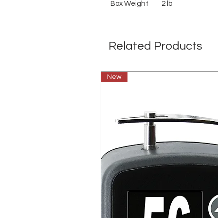
Box Weight
2 lb
Related Products
New