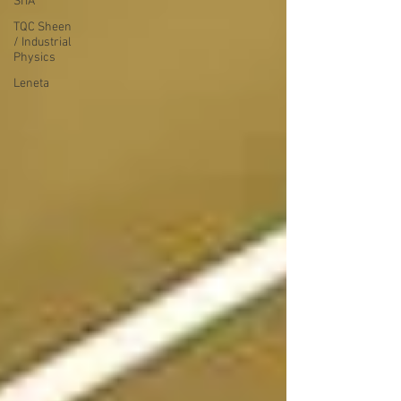
SITA
TQC Sheen
/ Industrial
Physics
Leneta