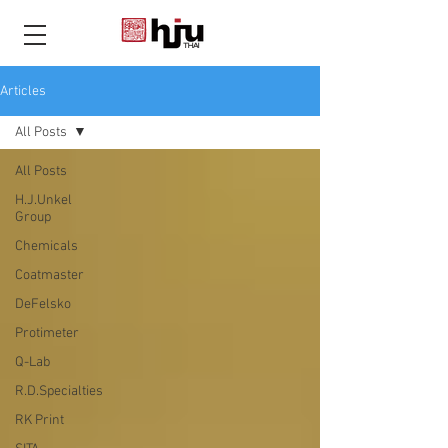
THAI
Articles
All Posts
All Posts
H.J.Unkel
Group
Chemicals
Coatmaster
DeFelsko
Protimeter
Q-Lab
R.D.Specialties
RK Print