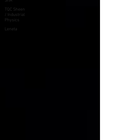
SITA
TQC Sheen
/ Industrial
Physics
Leneta