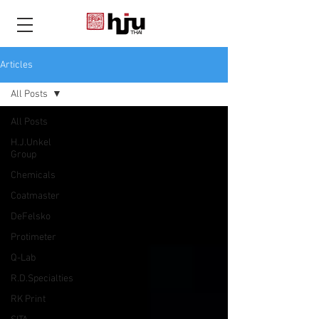
THAI
Articles
All Posts
All Posts
H.J.Unkel
Group
Chemicals
Coatmaster
DeFelsko
Protimeter
Q-Lab
R.D.Specialties
RK Print