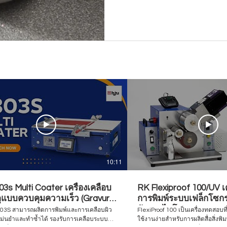
10:11
3s Multi Coater เครื่องเคลือบ
RK Flexiproof 100/UV เ
ดุแบบควบคุมความเร็ว (Gravure
การพิมพ์ระบบเฟล็กโซกรา
o / Bar Coater)
อัลตราไวโอเลต
K303S สามารถผลิตการพิมพ์และการเคลือบผิว
FlexiProof 100 เป็นเครื่องทดสอบที
แม่นยำและทำซ้ำได้ รองรับการเคลือบระบบ
ใช้งานง่ายสำหรับการผลิตสื่อสิ่งพิ