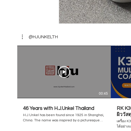
@HJUNKELTH
00:45
46 Years with H.J.Unkel Thailand
RK K30
ผิววัส
H.J.Unkel has been found since 1925 in Shanghai,
/ Flex
China. The name was inspired by a picturesque
เครื่อง 
city of Germany / a birthplace of the founder,
ได้อย่าง
Unkel am Rhine. The business has been steadily