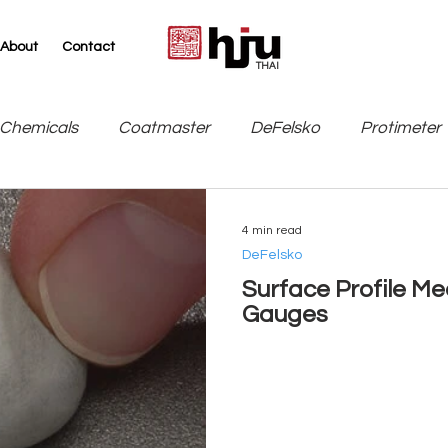
About
Contact
THAI
Chemicals
Coatmaster
DeFelsko
Protimeter
SITA
TQC Sheen / Industrial Physics
Leneta
4 min read
DeFelsko
Surface Profile M
Gauges