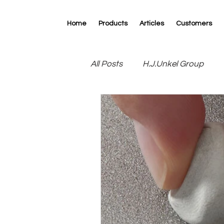
Home
Products
Articles
Customers
All Posts
H.J.Unkel Group
R.D.Specialties
RK Print