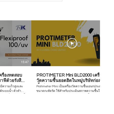
15:47
07:28
ครื่องทดสอบ
PROTIMETER Mini BLD2000 เครื่อง
ฟีด้วยรังสี
วัดความชื้นยอดฮิตในหมู่บริษัทก่อสร้าง
ชั้นนำ
่มีความเร็วสูงและ
Protimeter Mini เป็นเครื่องวัดความชื้นเอนกประสงค์
มพ์ระบบน้ำ ตัวทำ
ขนาดกะทัดรัด ใช้สำหรับประเมินสภาพความชื้นใน
สอบนี้
อาคาร มีคุณสมบัติในการประเมินความชื้นอย่าง
รผลิตและการใช้หมึก
รวดเร็วบนวัสดุก่อสร้างหลายประเภท ทั้งไม้ อิฐก่อ ผนัง
บการทดสอบเพื่อ
แห้ง ปูนปลาสเตอร์ และคอนกรีต โดยประเมินจากเข็ม
สอบประสิทธิภาพของ
วัดขนาดเล็ก2ชิ้น ทำให้ประเมินพื้นผิวได้โดยแทบไม่มี
้องกัน ตัวอย่างงาน
ร่องรอยเหลืออยู่ Visit to find more www.hjunkel-