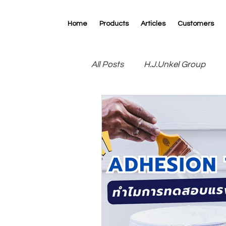
Home
Products
Articles
Customers
All Posts
H.J.Unkel Group
R.D.Specialties
RK Print