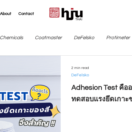
About
Contact
THAI
Chemicals
Coatmaster
DeFelsko
Protimeter
SITA
TQC Sheen / Industrial Physics
Leneta
2 min read
DeFelsko
Adhesion Test คือ
ทดสอบแรงยึดเกาะขอ