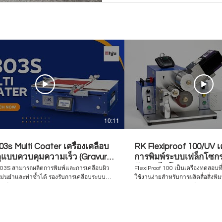
10:11
3s Multi Coater เครื่องเคลือบ
RK Flexiproof 100/UV เ
ดุแบบควบคุมความเร็ว (Gravure
การพิมพ์ระบบเฟล็กโซกรา
o / Bar Coater)
อัลตราไวโอเลต
K303S สามารถผลิตการพิมพ์และการเคลือบผิว
FlexiProof 100 เป็นเครื่องทดสอบที
แม่นยำและทำซ้ำได้ รองรับการเคลือบระบบ
ใช้งานง่ายสำหรับการผลิตสื่อสิ่งพิ
์ เฟล็กโซ และแท่งปาดสี รวมถึงการเคลือบแบบ
ละลาย หรือหมึกพิมพ์เฟล็กโซกราฟี UV เครื่องทด
โดยสามารถสลับเปลี่ยนหัวเคลือบได้อย่าง
จำเป็นสำหรับผู้ที่เกี่ยวข้องกับกา
พิมพ์เฟล็กโซ เหมาะอย่างยิ่งสำหรั
สสำหรับการควบคุม Visit to find more
ควบคุมคุณภาพการพิมพ์เพื่อตรวจ
kel-thailand.com Inquiry/Quotation
หมึกและวัสดุพิมพ์ให้มีความสอดคล