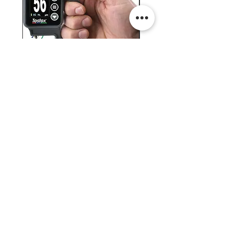
Testex Digital Micrometer
PosiTector® DPM L+ (อ
Thickness Gage (เครื่องวัด
บันทึกค่าอุณหภูมิจุดน้ำค้
ความหยาบของพื้นผิว)
H.J.Unkel (Thai) Limited
H.J.Unkel Chemical (Thailand) Limited
​22 Soi Ekachai 53, Ekachai Road, Khlong
Bangbon, Bangbon, Bangkok 10150,
Thailand
© 2023 H.J.Unkel Thailand. All rights reserved.
ผู้นำเข้าเครื่องมือวิทยาศาสตร์และเคมีภัณฑ์จากยุโรปและอเมริกา อย่างเป็นทางการใน
ประเทศไทย