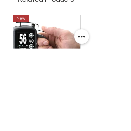
New
New
Testex Digital Micrometer
PosiTector® DPM L+ (อ
Thickness Gage (เครื่องวัด
บันทึกค่าอุณหภูมิจุดน้ำค้
ความหยาบของพื้นผิว)
H.J.Unkel (Thai) Limited
H.J.Unkel Chemical (Thailand) Limited