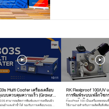
10:11
3s Multi Coater เครื่องเคลือบ
RK Flexiproof 100/UV เ
ดุแบบควบคุมความเร็ว (Gravure
การพิมพ์ระบบเฟล็กโซกรา
o / Bar Coater)
อัลตราไวโอเลต
K303S สามารถผลิตการพิมพ์และการเคลือบผิว
FlexiProof 100 เป็นเครื่องทดสอบที
แม่นยำและทำซ้ำได้ รองรับการเคลือบระบบ
ใช้งานง่ายสำหรับการผลิตสื่อสิ่งพิ