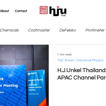
About
Contact
THAI
Chemicals
Coatmaster
DeFelsko
Protimeter
SITA
TQC Sheen / Industrial Physics
Leneta
1 min read
TQC Sheen / Industrial Physics
H.J.Unkel Thailand 
APAC Channel Par