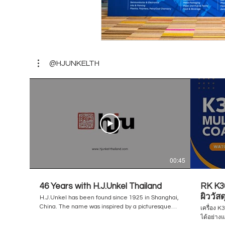
@HJUNKELTH
00:45
46 Years with H.J.Unkel Thailand
RK K30
ผิววัส
H.J.Unkel has been found since 1925 in Shanghai,
/ Flex
China. The name was inspired by a picturesque
เครื่อง 
city of Germany / a birthplace of the founder,
ได้อย่าง
Unkel am Rhine. The business has been steadily