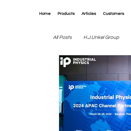
Home
Products
Articles
Customers
All Posts
H.J.Unkel Group
R.D.Specialties
RK Print