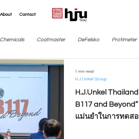
About
Contact
THAI
Chemicals
Coatmaster
DeFelsko
Protimeter
SITA
TQC Sheen / Industrial Physics
Leneta
1 min read
H.J.Unkel Group
H.J.Unkel Thailan
B117 and Beyond”
แม่นยำในการทดสอ