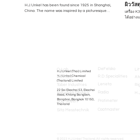
ผิววัส
H.J.Unkel has been found since 1925 in Shanghai,
/ Flex
China. The name was inspired by a picturesque
เครื่อง 
city of Germany / a birthplace of the founder,
ได้อย่าง
Unkel am Rhine. The business has been steadily
กราเวียร
growing and now there are 14 offices in Southeast
ลามิเนต 
Asia including our office in Thailand. Thailand
ง่ายดาย เครื่องได้รับการออกแบบใหม่ในปี 2022 โดย
branch has been established in 1976 under the
มีหน้าจอสัมผั
name "Helmut & Associated Limited" and then
www.hjun
now changed the name to: H.J.Unkel (Thai)
Request:
Brands
Limited - Testing Equipment H.J.Unkel Chemical
(Thailand) Limited - Chemical Raw Materials ​ We
are closely connected with leading professional
DeFelsko
Q-Lab
Lit
H.J.Unkel (Thai) Limited
technology in Europe and America, and have rich
R.D.Specialities
H.J.Unkel Chemical
RK Print
At
experience in testing instruments and water-
(Thailand) Limited
based chemical raw materials. We introduce the
Leneta
Taber Industries
Ri
world's best equipment and chemical raw
​22 Soi Ekachai 53, Ekachai
Radia
Industrial Physics
H.
materials, and provide professional services to
Road, Khlong Bangbon,
Bangbon, Bangkok 10150,
Protimeter
users. We are committed to becoming experts in
TQC Sheen
Thailand
the industry to meet the diverse requirements of
Coatmaster
Sita Messtechnik
our customers. Testing Equipment: equip@hjunkel-
thailand.com Chemical Raw Materials:
chem@hjunkel-thailand.com https://www.hjunkel-
thailand.com/​ Line Official: @hjunkelth Tel: 02-
8980411 - 4 LinkedIn:
© 2023 H.J.Unkel Thailand. All rights reserved.