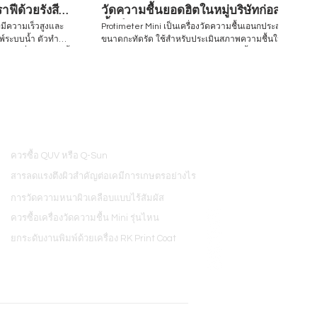
ฟีด้วยรังสี
วัดความชื้นยอดฮิตในหมู่บริษัทก่อสร้าง
ชั้นนำ
่มีความเร็วสูงและ
Protimeter Mini เป็นเครื่องวัดความชื้นเอนกประสงค์
มพ์ระบบน้ำ ตัวทำ
ขนาดกะทัดรัด ใช้สำหรับประเมินสภาพความชื้นใน
สอบนี้
อาคาร มีคุณสมบัติในการประเมินความชื้นอย่าง
รผลิตและการใช้หมึก
รวดเร็วบนวัสดุก่อสร้างหลายประเภท ทั้งไม้ อิฐก่อ ผนัง
บการทดสอบเพื่อ
แห้ง ปูนปลาสเตอร์ และคอนกรีต โดยประเมินจากเข็ม
สอบประสิทธิภาพของ
วัดขนาดเล็ก2ชิ้น ทำให้ประเมินพื้นผิวได้โดยแทบไม่มี
้องกัน ตัวอย่างงาน
ร่องรอยเหลืออยู่ Visit to find more www.hjunkel-
งวัสดุพิมพ์ R&D
thailand.com Inquiry/Quotation Request:
้ในเชิงพาณิชย์
equip@hjunkel-thailand.com
find
Inquiry/Quotation
ควรซื้อ QUV หรือ Q-Sun
nd.com
8
สารลดแรงตึงผิวสำคัญต่อเคมีการเกษตรอย่างไร
การวัดความหนาผิวเคลือบแบบไร้สัมผัส
ควรซื้อเครื่องวัดความชื้น Mini รุ่นไหน
ยกระดับงานพิมพ์ด้วยเครื่อง RK Print Coat