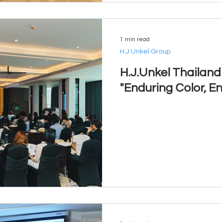
1 min read
H.J.Unkel Group
H.J.Unkel Thailan
"Enduring Color, E