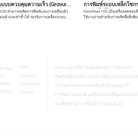
ดุแบบควบคุมความเร็ว (Gravure
การพิมพ์ระบบเฟล็กโซกรา
o / Bar Coater)
อัลตราไวโอเลต
K303S สามารถผลิตการพิมพ์และการเคลือบผิว
FlexiProof 100 เป็นเครื่องทดสอบที
แม่นยำและทำซ้ำได้ รองรับการเคลือบระบบ
ใช้งานง่ายสำหรับการผลิตสื่อสิ่งพิ
์ เฟล็กโซ และแท่งปาดสี รวมถึงการเคลือบแบบ
ละลาย หรือหมึกพิมพ์เฟล็กโซกราฟี UV เครื่องทด
โดยสามารถสลับเปลี่ยนหัวเคลือบได้อย่าง
จำเป็นสำหรับผู้ที่เกี่ยวข้องกับกา
พิมพ์เฟล็กโซ เหมาะอย่างยิ่งสำหรั
สสำหรับการควบคุม Visit to find more
ควบคุมคุณภาพการพิมพ์เพื่อตรวจ
kel-thailand.com Inquiry/Quotation
หมึกและวัสดุพิมพ์ให้มีความสอดคล
 equip@hjunkel-thailand.com
นำเสนอ ความสามารถในการพิมพ์ขอ
Blogs
รวมถึงผลิตภัณฑ์และความเป็นไปได
และข้อมูลการจับคู่สีด้วยคอมพิวเตอร์ Visit to 
more www.hjunkel-thailand.com 
CHT
ทดสอบ QUV กี่ชั่วโมงจึงเทียบเท่า 1 ปีกลางแจ้ง
tle Joe
Request: equip@hjunkel-thaila
ac
Ceronas
เปิดตัวเครื่องเร่งสภาวะอากาศซีนอน Q-SUN Xe-
gosha
Euroceras
การวัดความหนาสารเคลือบผิวสำคัญอย่างไร
J.Unkel
Levaco
การวัดความหนาผิวเคลือบสำหรับชิ้นส่วนรถยนต์
ฟองดีมีชัยไปกว่าครึ่ง! SITA Foam Tester