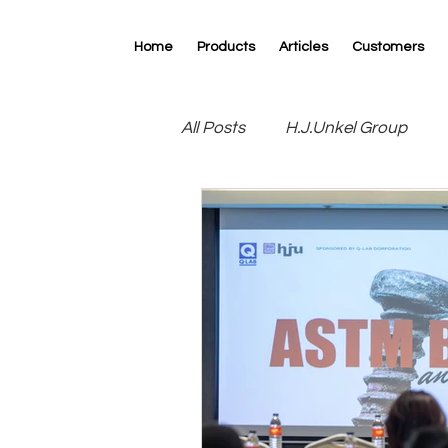
Home
Products
Articles
Customers
All Posts
H.J.Unkel Group
R.D.Specialties
RK Print