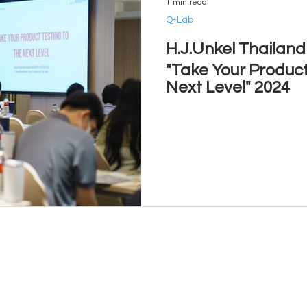
1 min read
Q-Lab
H.J.Unkel Thailan
"Take Your Product
Next Level" 2024