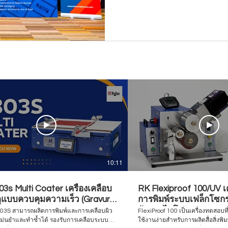
10:11
3s Multi Coater เครื่องเคลือบ
RK Flexiproof 100/UV เ
ดุแบบควบคุมความเร็ว (Gravure
การพิมพ์ระบบเฟล็กโซกรา
o / Bar Coater)
อัลตราไวโอเลต
K303S สามารถผลิตการพิมพ์และการเคลือบผิว
FlexiProof 100 เป็นเครื่องทดสอบที
แม่นยำและทำซ้ำได้ รองรับการเคลือบระบบ
ใช้งานง่ายสำหรับการผลิตสื่อสิ่งพิ