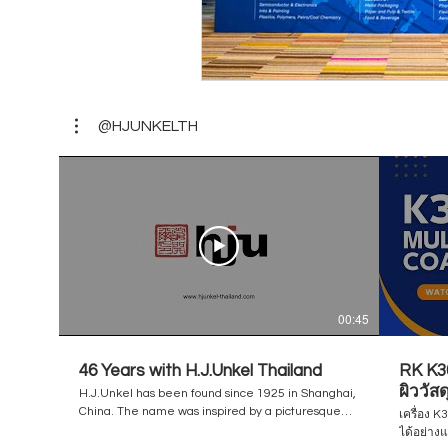
@HJUNKELTH
00:45
46 Years with H.J.Unkel Thailand
RK K30
ผิววัส
H.J.Unkel has been found since 1925 in Shanghai,
/ Flex
China. The name was inspired by a picturesque
เครื่อง 
city of Germany / a birthplace of the founder,
ได้อย่าง
Unkel am Rhine. The business has been steadily