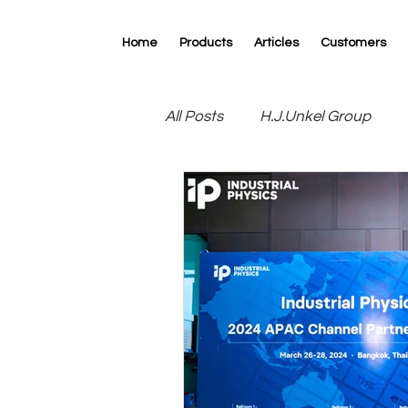
Home
Products
Articles
Customers
All Posts
H.J.Unkel Group
R.D.Specialties
RK Print