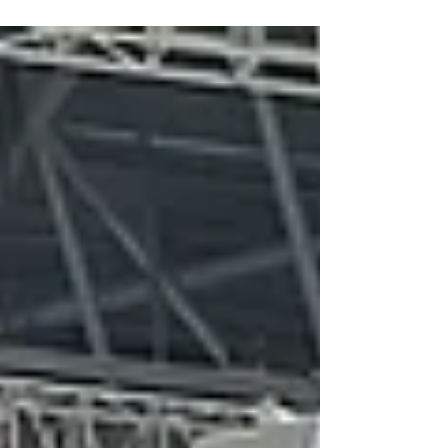
มหาวิทยาลัยมหิดล (ศาลายา)