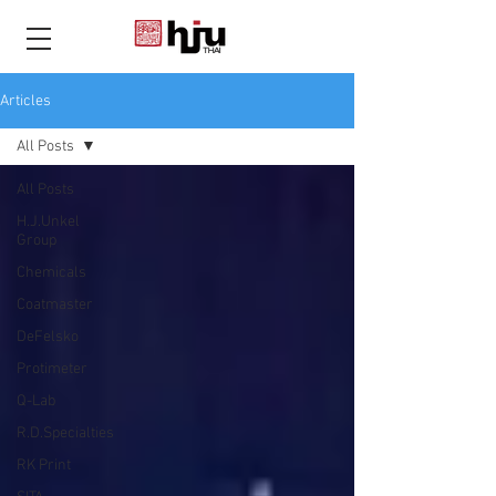
THAI
Articles
All Posts
All Posts
H.J.Unkel
Group
Chemicals
Coatmaster
DeFelsko
Protimeter
Q-Lab
R.D.Specialties
RK Print