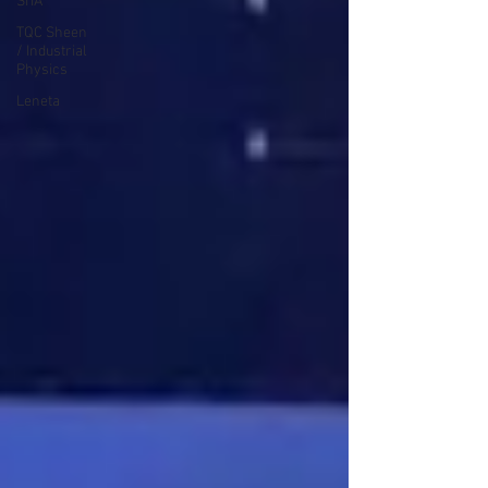
SITA
TQC Sheen
/ Industrial
Physics
Leneta