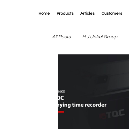
Home
Products
Articles
Customers
All Posts
H.J.Unkel Group
R.D.Specialties
RK Print