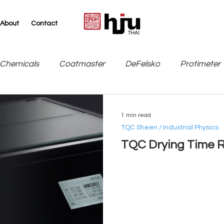
About
Contact
THAI
Chemicals
Coatmaster
DeFelsko
Protimeter
SITA
TQC Sheen / Industrial Physics
Leneta
1 min read
TQC Sheen / Industrial Physics
TQC Drying Time R