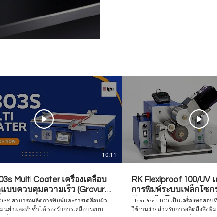
10:11
3s Multi Coater เครื่องเคลือบ
RK Flexiproof 100/UV เ
ดุแบบควบคุมความเร็ว (Gravure
การพิมพ์ระบบเฟล็กโซกรา
o / Bar Coater)
อัลตราไวโอเลต
K303S สามารถผลิตการพิมพ์และการเคลือบผิว
FlexiProof 100 เป็นเครื่องทดสอบที
แม่นยำและทำซ้ำได้ รองรับการเคลือบระบบ
ใช้งานง่ายสำหรับการผลิตสื่อสิ่งพิ