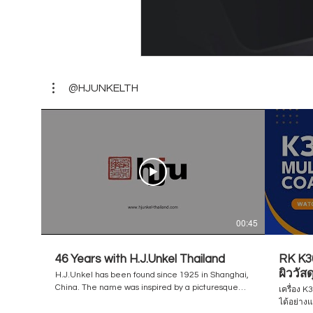
@HJUNKELTH
00:45
46 Years with H.J.Unkel Thailand
RK K30
ผิววัส
H.J.Unkel has been found since 1925 in Shanghai,
/ Flex
China. The name was inspired by a picturesque
เครื่อง 
city of Germany / a birthplace of the founder,
ได้อย่าง
Unkel am Rhine. The business has been steadily