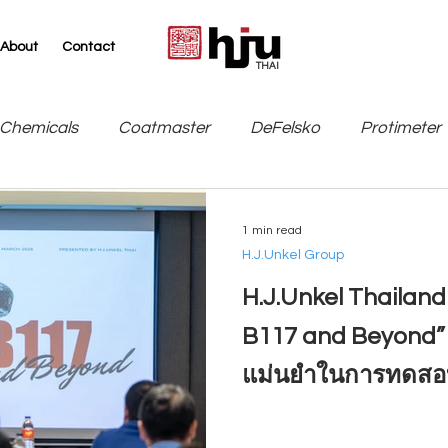
About
Contact
THAI
Chemicals
Coatmaster
DeFelsko
Protimeter
SITA
TQC Sheen / Industrial Physics
Leneta
1 min read
H.J.Unkel Group
H.J.Unkel Thailan
B117 and Beyond”
แม่นยำในการทดสอ