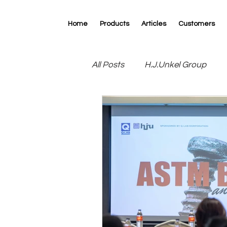
Home
Products
Articles
Customers
All Posts
H.J.Unkel Group
R.D.Specialties
RK Print