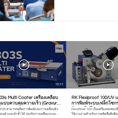
10:11
3s Multi Coater เครื่องเคลือบ
RK Flexiproof 100/UV เ
ดุแบบควบคุมความเร็ว (Gravure
การพิมพ์ระบบเฟล็กโซกรา
o / Bar Coater)
อัลตราไวโอเลต
K303S สามารถผลิตการพิมพ์และการเคลือบผิว
FlexiProof 100 เป็นเครื่องทดสอบที
แม่นยำและทำซ้ำได้ รองรับการเคลือบระบบ
ใช้งานง่ายสำหรับการผลิตสื่อสิ่งพิ