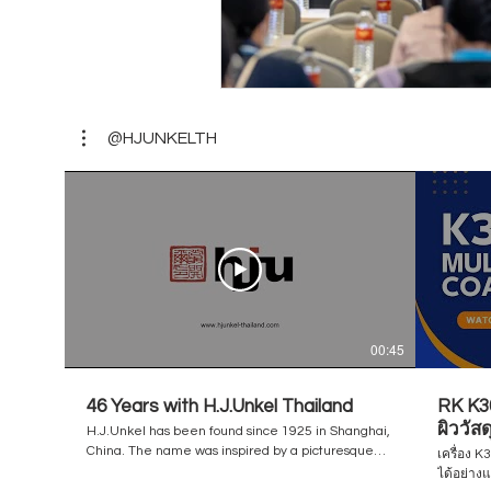
@HJUNKELTH
00:45
46 Years with H.J.Unkel Thailand
RK K30
ผิววัส
H.J.Unkel has been found since 1925 in Shanghai,
/ Flex
China. The name was inspired by a picturesque
เครื่อง 
city of Germany / a birthplace of the founder,
ได้อย่าง
Unkel am Rhine. The business has been steadily