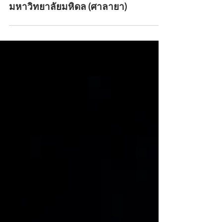
H.J.Unkel Thailand เข้าร่วม TSEN ครั้ง
ที่ 1/2026 ณ มหิดลสิทธาคาร
มหาวิทยาลัยมหิดล (ศาลายา)