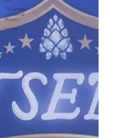
SITA
TQC Sheen
/ Industrial
Physics
Leneta