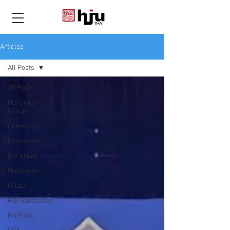
THAI
Articles
All Posts
All Posts
H.J.Unkel
Group
Chemicals
Coatmaster
DeFelsko
Protimeter
Q-Lab
R.D.Specialties
RK Print