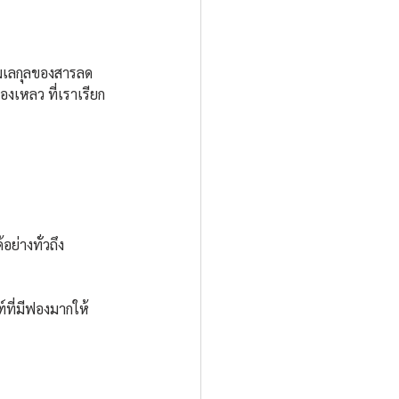
โมเลกุลของสารลด
งเหลว ที่เราเรียก
ย่างทั่วถึง
ฑ์ที่มีฟองมากให้