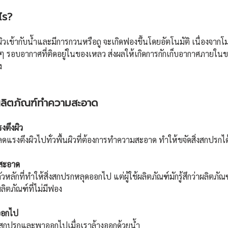
ไร?
ิวเข้ากับน้ำและมีการกวนหรือถู จะเกิดฟองขึ้นโดยอัตโนมัติ เนื่องจาก
งๆ รอบอากาศที่ติดอยู่ในของเหลว ส่งผลให้เกิดการกักเก็บอากาศภายในขอ
ง 
ิตภัณฑ์ทำความสะอาด
ตึงผิว  
รงตึงผิวไปทั่วพื้นผิวที่ต้องการทำความสะอาด ทำให้ขจัดสิ่งสกปรกได้อ
สะอาด  
ัวหลักที่ทำให้สิ่งสกปรกหลุดออกไป แต่ผู้ใช้ผลิตภัณฑ์มักรู้สึกว่าผลิตภัณ
ลิตภัณฑ์ที่ไม่มีฟอง
ออกไป
งสกปรกและพาออกไปเมื่อเราล้างออกด้วยน้ำ