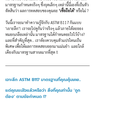
มาตรฐานกำหนดจริงๆ ซึ่งจุดเล็กๆ เหล่านี้นี่เองที่เป็นตัว
ตัดสินว่า ผลการทดสอบของคุณจะ 
‘เชื่อถือได้’
 หรือไม่ ?
วันนี้เราจะมาทำความรู้จักกับ ASTM B117 กันแบบ 
‘เจาะลึก’!  เราจะไปดูกันว่าจริงๆ แล้วภายใต้ละออง
หมอกเกลือเหล่านั้น มาตรฐานได้กำหนดอะไรไว้บ้าง? 
และที่สำคัญที่สุด... เราต้องควบคุมตัวแปรไหนเป็น
พิเศษ เพื่อให้ผลการทดสอบออกมาแม่นยำ  และใกล้
เคียงกับมาตรฐานสากลมากที่สุด !!
เจาะลึก ASTM B117 มาตรฐานที่คุณคุ้นเคย... 
แต่คุณแน่ใจแล้วหรือว่า สิ่งที่คุณทำนั้น ‘ถูก
ต้อง’ ตามข้อกำหนด !?