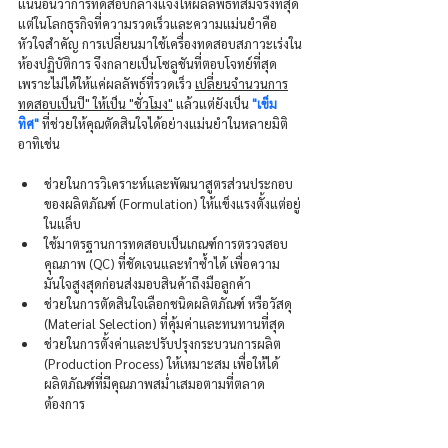
แน่นอนว่าการทดสอบกลางแจ้งให้ผลลัพธ์ที่สมจริงที่สุด 
แต่ในโลกธุรกิจที่ความรวดเร็วและความแม่นยำคือ
หัวใจสำคัญ การเปลี่ยนมาใช้เครื่องทดสอบสภาวะเร่งใน
ห้องปฏิบัติการ จึงกลายเป็นโซลูชันที่ตอบโจทย์ที่สุด 
เพราะไม่ได้ให้แค่ผลลัพธ์ที่รวดเร็ว 
เปลี่ยนจำนวนการ
ทดสอบเป็นปี" ให้เป็น "ชั่วโมง"
 แล้วแต่ยังเป็น 
"เข็ม
ทิศ"
 ที่ช่วยให้คุณตัดสินใจได้อย่างแม่นยำในหลายมิติ 
อาทิเช่น
ช่วยในการวิเคราะห์และพัฒนาสูตรส่วนประกอบ
ของผลิตภัณฑ์ (Formulation) ให้แข็งแรงตั้งแต่อยู่
ในแล็บ
ใช้มาตรฐานการทดสอบเป็นเกณฑ์การตรวจสอบ
คุณภาพ (QC) ที่ชัดเจนและทำซ้ำได้ เพื่อความ
มั่นใจสูงสุดก่อนส่งมอบสินค้าถึงมือลูกค้า
ช่วยในการตัดสินใจเลือกชนิดผลิตภัณฑ์ หรือวัสดุ 
(Material Selection) ที่คุ้มค่าและทนทานที่สุด
ช่วยในการตั้งค่าและปรับปรุงกระบวนการผลิต 
(Production Process) ให้เหมาะสม เพื่อให้ได้
ผลิตภัณฑ์ที่มีคุณภาพสม่ำเสมอตามที่ตลาด
ต้องการ