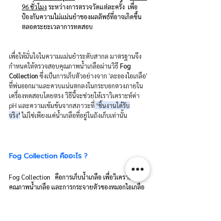
96 ชั่วโมง
 ระหว่างการตรวจวัดแต่ละครั้ง  เพื่อ
ป้องกันความไม่แม่นยำของผลลัพธ์ที่อาจเกิดขึ้น
ตลอดระยะเวลาการทดสอบ 
เพื่อให้มั่นใจในความแม่นยำระดับสากล มาตรฐานจึง
กำหนดให้ตรวจสอบคุณภาพน้ำเกลือผ่านวิธี 
Fog 
Collection
 ซึ่งเป็นการเก็บตัวอย่างจาก 'ละอองไอเกลือ' 
ที่พ่นออกมาและควบแน่นตกลงในกระบอกตวงภายใน
เครื่องทดสอบโดยตรง วิธีนี้จะช่วยให้เราวิเคราะห์ค่า 
pH และความเข้มข้นจากสภาวะที่
 ‘ชิ้นงานได้รับ
จริง
’
 ไม่ใช่เพียงแค่น้ำเกลือที่อยู่ในถังเก็บเท่านั้น
Fog Collection คืออะไร ?
Fog Collection   คือการเก็บน้ำเกลือ เพื่อวิเคราะห์
คุณภาพน้ำเกลือ และการกระจายตัวของหมอกไอเกลือ
ว่ายังเป็นไปตามมาตรฐาน ASTM B117 หรือไม่