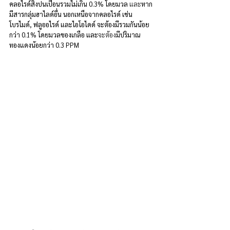
คลอไรด์สิ่งปนเปื้อนรวมไม่เกิน 0.3% โดยมวล
 และ
หาก
มีสารกลุ่มฮาไลด์อื่น นอกเหนือจากคลอไรด์ เช่น 
โบรไมด์, ฟลูออไรด์ และไอโอไดด์ จะต้องมีรวมกันน้อย
กว่า 0.1% โดยมวลของเกลือ และ
จะต้อง
มีปริมาณ
ทองแดงน้อยกว่า 0.3 PPM