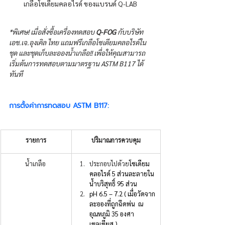
เกลือโซเดียมคลอไรด์ ของแบรนด์ Q-LAB
*พิเศษ! เมื่อสั่งซื้อเครื่องทดสอบ 
Q-FOG
 กับบริษัท 
เอช.เจ.อุงเคิล ไทย แถมฟรีเกลือโซเดียมคลอไรด์ใน
ชุด และชุดเก็บละอองน้ำเกลือ!! เพื่อให้คุณสามารถ
เริ่มต้นการทดสอบตามมาตรฐาน ASTM B117 ได้
ทันที
การตั้งค่าการทดสอบ ASTM B117:
รายการ
ปริมาณการควบคุม
น้ำเกลือ 
ประกอบไปด้วย
โซเดียม
คลอไรด์ 5 ส่วนละลายใน
น้ำบริสุทธิ์ 95 ส่วน
pH 6.5 – 7.2 ( เมื่อวัดจาก
ละอองที่ถูกฉีดพ่น  ณ 
อุณหภูมิ 35 องศา
เซลเซียส )