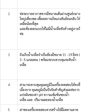
2
ท่อระบายอากาศควรมีขนาดเส้นผ่านศูนย์กลาง
ใหญ่เพียงพอ เพื่อลดการเกิดแรงดันย้อนกลับ ให้
เหลือน้อยที่สุด
และต้องออกแบบให้ไม่มีน้ำเกลือขังค้างอยู่ภายใน
ท่อ
3
ถังเก็บน้ำเกลือจำเป็นต้องมีขนาด 11 - 19 ลิตร ( 
3 - 5 แกลลอน ) พร้อมระบบควบคุมระดับน้ำ
เกลือ
4
สามารถควบคุมอุณหภูมิในเครื่องทดสอบให้คงที่ 
เนื่องจาก อุณหภูมิเป็นปัจจัยสำคัญส่งผลต่อการ
แปรผันของค่า pH ความเข้มข้นของน้ำ
เกลือ และ  ปริมาณละอองน้ำเกลือ 
5
ฝาของเครื่องทดสอบควรสร้างให้มีเพดานลาด