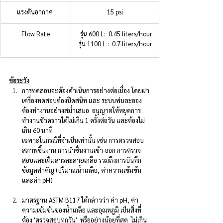
แรงดันอากาศ 
15 psi
Flow Rate
 รุ่น 600 L:  0.45 liters/hour
 รุ่น 1100 L :  0.7 liters/hour
ข้อระวัง
การทดสอบจะต้องดำเนินการอย่างต่อเนื่อง โดยฝา
เครื่องทดสอบต้องปิดสนิท และ ระบบพ่นละออง
ต้องทำงานอย่างสม่ำเสมอ  อนุญาตให้หยุดการ
ทำงานชั่วคราวได้ไม่เกิน 1 ครั้งต่อวัน และต้องไม่
เกิน 60 นาที 
เฉพาะในกรณีที่จำเป็นเท่านั้น เช่น การตรวจสอบ
สภาพชิ้นงาน การนำชิ้นงานเข้า-ออก การตรวจ
สอบและเติมสารละลายเกลือ รวมถึงการบันทึก
ข้อมูลสำคัญ (ปริมาณน้ำเกลือ, ค่าความเข้มข้น 
และค่า pH)
มาตรฐาน ASTM B117 ได้กล่าวว่า ค่า pH, ค่า
ความเข้มข้นของน้ำเกลือ และอุณหภูมิ เป็นสิ่งที่
ต้อง 
'ตรวจสอบทุกวัน
'  หรืออย่างน้อยที่สุด  
ไม่เกิน 