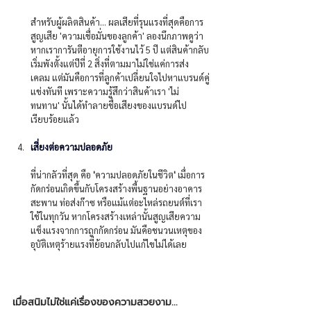
สำหรับผู้ผลิตสินค้า... ผลเสียที่รุนแรงที่สุดคือการ
สูญเสีย 'ความเชื่อมั่นของลูกค้า' ลองนึกภาพดูว่า 
หากเราการันตีอายุการใช้งานไว้ 5 ปี แต่สินค้ากลับ
เริ่มพังตั้งแต่ปีที่ 2 สิ่งที่ตามมาไม่ใช่แค่การส่ง
เคลม แต่มันคือการที่ลูกค้าเปลี่ยนใจไปหาแบรนด์คู่
แข่งทันที เพราะความรู้สึกว่าสินค้าเรา 'ไม่
ทนทาน' นั้นได้ทำลายชื่อเสียงของแบรนด์ไป
เรียบร้อยแล้ว
เสี่ยงต่อความปลอดภัย
ที่น่ากลัวที่สุด คือ 
'
ความปลอดภัยในชีวิต
'
 เมื่อการ
กัดกร่อนเกิดขึ้นกับโครงสร้างพื้นฐานอย่างอาคาร 
สะพาน ท่อส่งก๊าซ หรือแม้แต่อะไหล่รถยนต์ที่เรา
ใช้ในทุกวัน หากโครงสร้างเหล่านั้นสูญเสียความ
แข็งแรงจากการถูกกัดกร่อน มันคือชนวนเหตุของ
อุบัติเหตุร้ายแรงที่ย้อนกลับไปแก้ไขไม่ได้เลย
เมื่อสนิมไม่ใช่แค่เรื่องของความสวยงาม... 