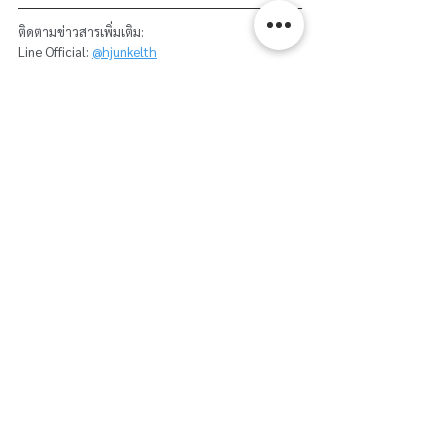
ติดตามข่าวสารเพิ่มเติม: 
Line Official: 
@hjunkelth
https://www.linkedin.com/company/hjunkelth/
https://www.facebook.com/h
junkelth
https://www.youtube.com/@hjunkelth
QUV_Brochure
.pdf
Download PDF • 1.30MB
Q-Sun_Brochure
.pdf
Download PDF • 877KB
H.J.Unkel Group
Q-Lab